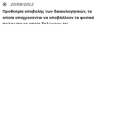
20/09/2012
Προθεσμία υποβολής των δικαιολογητικών, τα
οποία υποχρεούνται να υποβάλλουν τα φυσικά
πρόσωπα τα οποία δηλώνουν ότι
φορολογούνται μόνο για τα εισοδήματά τους που
προκύπτουν στην Ελλάδα, και ορίζονται στην
ΠΟΛ.1145/31.05.2012 Α.Υ.Ο., για το οικονομικό έτος
20/09/2012
Ανάκληση της ΠΟΛ.1166/1.8.2011 Α.Υ.Ο. (ΦΕΚ Β'
1869) σχετικά με τον καθορισμό του περιεχομένου,
προϋποθέσεων και κριτηρίων Πιστοποίησης των
Λογιστών Φοροτεχνικών και των γραφείων
παροχής λογιστικών - φοροτεχνικών υπηρεσιών.
19/09/2012